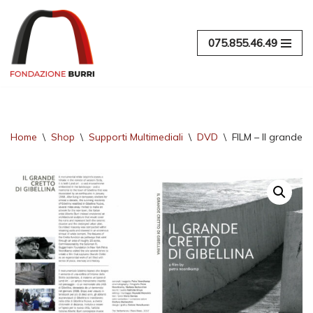
Vai
075.855.46.49
al
contenuto
Home
\
Shop
\
Supporti Multimediali
\
DVD
\
FILM – Il grande cr