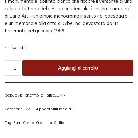
Il monumentale labirinto bianco che ricopre il versante di una
collina all’interno della Sicilia occidentale, è insieme un’opera
di Land Art – un ampio monocromo inserito nel paesaggio –
e un memoriale alla città di Gibellina, devastata da un
terremoto nel gennaio 1968.
4 disponibili
Aggiungi al carrello
COD:
DVD_CRETTO_DI_GIBELLINA
Categorie:
DVD
,
Supporti Multimediali
Tag:
Burri
,
Cretto
,
Gibellina
,
Sicilia