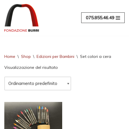
Vai
075.855.46.49
al
contenuto
Home
\
Shop
\
Edizioni per Bambini
\
Set colori a cera
Visualizzazione del risultato