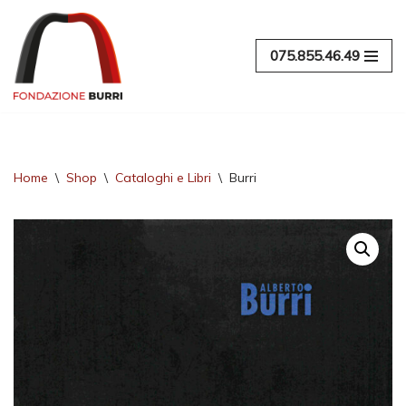
Vai
075.855.46.49
al
contenuto
Home
\
Shop
\
Cataloghi e Libri
\
Burri