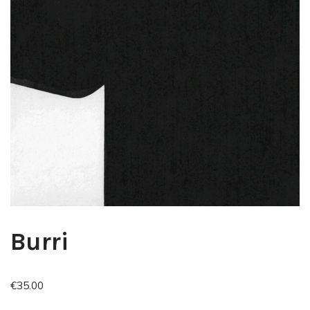
Burri
€
35.00