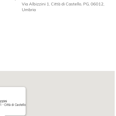
Via Albizzini 1, Città di Castello, PG, 06012,
Umbria
Calendar
iCalendar
O
zzini
1 - Città di Castello