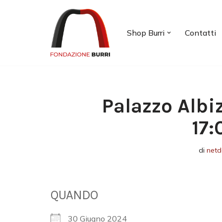
Vai
Shop Burri
Contatti
al
contenuto
Palazzo Albi
17:
di
netd
QUANDO
30 Giugno 2024