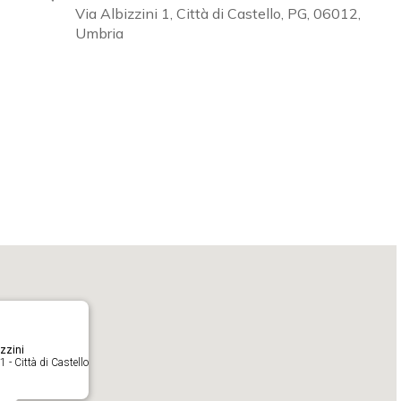
Via Albizzini 1, Città di Castello, PG, 06012,
Umbria
Calendar
iCalendar
O
zzini
1 - Città di Castello