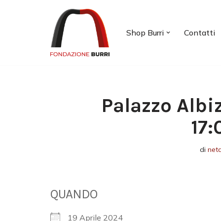
Vai
Shop Burri
Contatti
al
contenuto
Palazzo Albi
17:
di
net
QUANDO
19 Aprile 2024