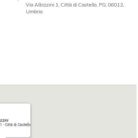
Via Albizzini 1, Città di Castello, PG, 06012,
Umbria
Calendar
iCalendar
O
zzini
1 - Città di Castello