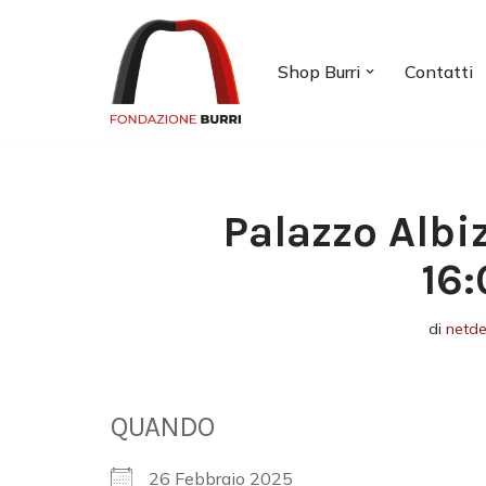
Vai
Shop Burri
Contatti
al
contenuto
Palazzo Albi
16:
di
netd
QUANDO
26 Febbraio 2025