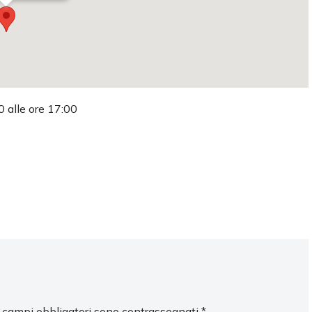
0 alle ore 17:00
I campi obbligatori sono contrassegnati
*