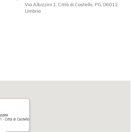
Via Albizzini 1, Città di Castello, PG, 06012,
Umbria
Calendar
iCalendar
zzini
1 - Città di Castello