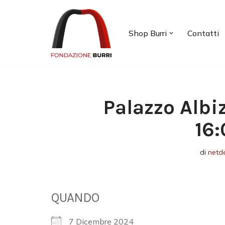
Vai
Shop Burri
Contatti
al
contenuto
Palazzo Albi
16:
di
netd
QUANDO
7 Dicembre 2024