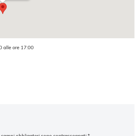
0 alle ore 17:00
I campi obbligatori sono contrassegnati
*