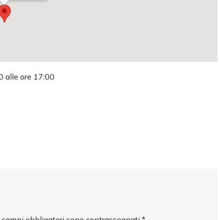
0 alle ore 17:00
I campi obbligatori sono contrassegnati
*