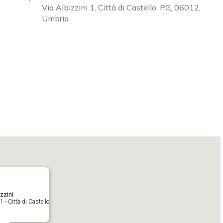
Via Albizzini 1, Città di Castello, PG, 06012,
Umbria
Calendar
iCalendar
O
zzini
1 - Città di Castello