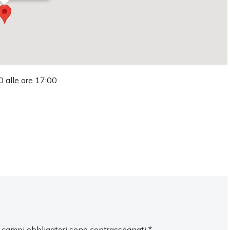
0 alle ore 17:00
I campi obbligatori sono contrassegnati
*