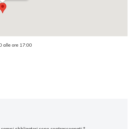
0 alle ore 17:00
I campi obbligatori sono contrassegnati
*