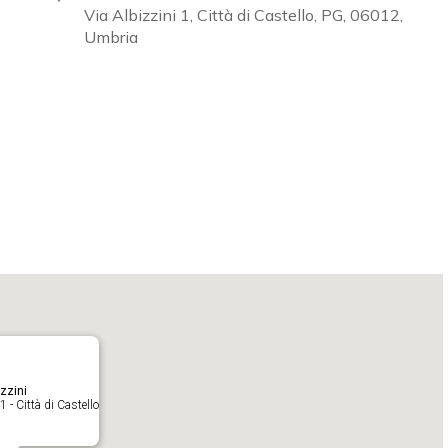
Via Albizzini 1, Città di Castello, PG, 06012,
Umbria
Calendar
iCalendar
O
zzini
1 - Città di Castello