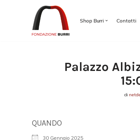
Vai
Shop Burri
Contatti
al
contenuto
Palazzo Albi
15:
di
netd
QUANDO
30 Gennaio 2025