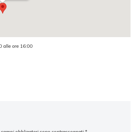
0 alle ore 16:00
I campi obbligatori sono contrassegnati
*