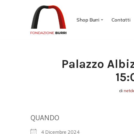
Vai
Shop Burri
Contatti
al
contenuto
Palazzo Albi
15:
di
netd
QUANDO
4 Dicembre 2024