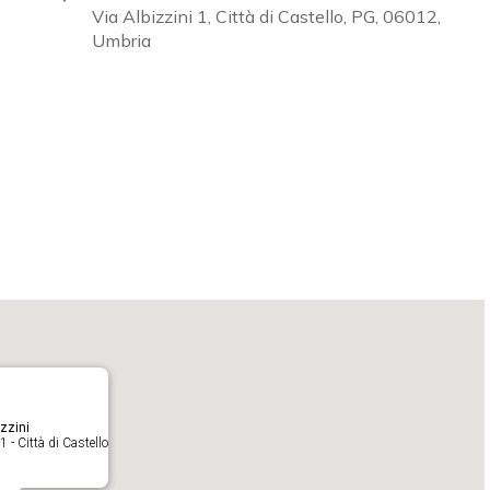
Via Albizzini 1, Città di Castello, PG, 06012,
Umbria
Calendar
iCalendar
O
zzini
1 - Città di Castello