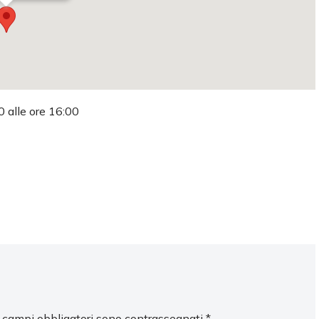
0 alle ore 16:00
I campi obbligatori sono contrassegnati
*