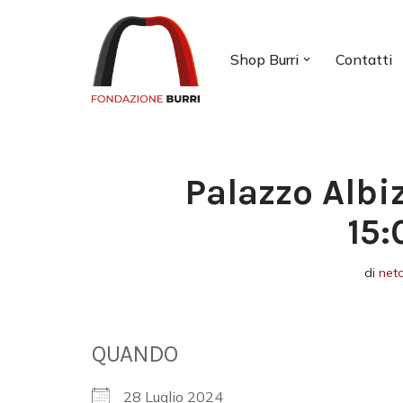
Vai
Shop Burri
Contatti
al
contenuto
Palazzo Albi
15:
di
net
QUANDO
28 Luglio 2024