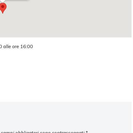
0 alle ore 16:00
I campi obbligatori sono contrassegnati
*