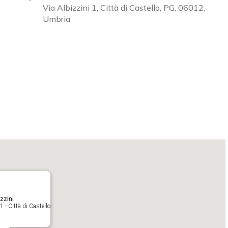
Via Albizzini 1, Città di Castello, PG, 06012,
Umbria
Calendar
iCalendar
O
zzini
1 - Città di Castello