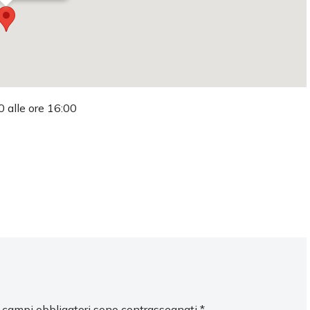
0 alle ore 16:00
I campi obbligatori sono contrassegnati
*