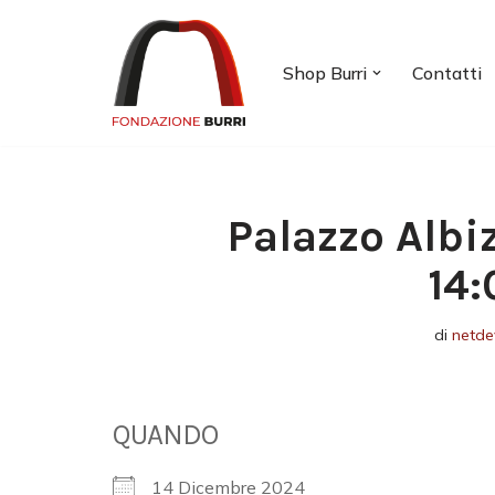
Vai
Shop Burri
Contatti
al
contenuto
Palazzo Albi
14:
di
netde
QUANDO
14 Dicembre 2024