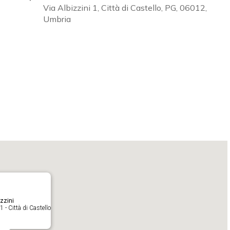
Via Albizzini 1, Città di Castello, PG, 06012,
Umbria
Calendar
iCalendar
O
zzini
1 - Città di Castello