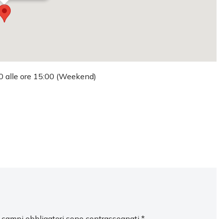
:00 alle ore 15:00 (Weekend)
I campi obbligatori sono contrassegnati
*