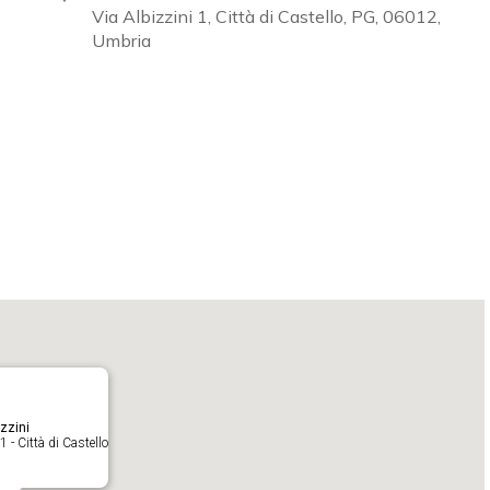
Via Albizzini 1, Città di Castello, PG, 06012,
Umbria
Calendar
iCalendar
O
zzini
1 - Città di Castello