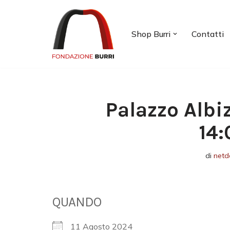
Vai
Shop Burri
Contatti
al
contenuto
Palazzo Albi
14:
di
netd
QUANDO
11 Agosto 2024