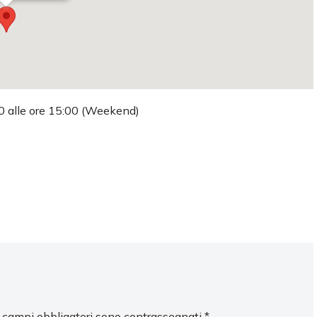
:00 alle ore 15:00 (Weekend)
I campi obbligatori sono contrassegnati
*