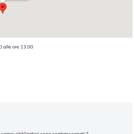
0 alle ore 13:00
I campi obbligatori sono contrassegnati
*