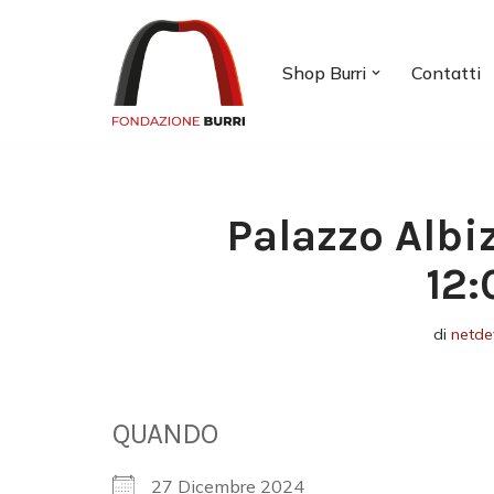
Vai
Shop Burri
Contatti
al
contenuto
Palazzo Albi
12:
di
netde
QUANDO
27 Dicembre 2024