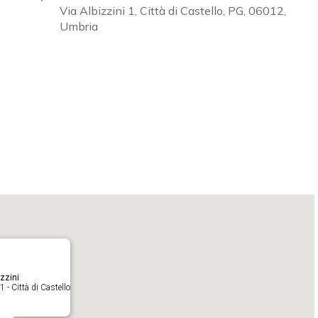
Via Albizzini 1, Città di Castello, PG, 06012,
Umbria
Calendar
iCalendar
O
zzini
1 - Città di Castello