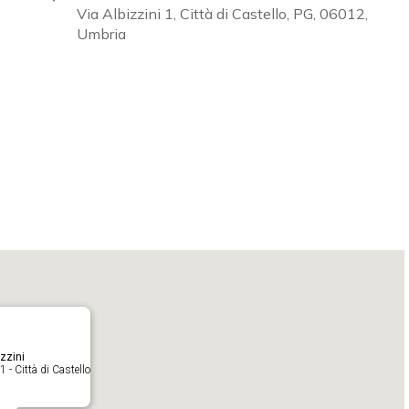
Via Albizzini 1, Città di Castello, PG, 06012,
Umbria
Calendar
iCalendar
O
zzini
1 - Città di Castello