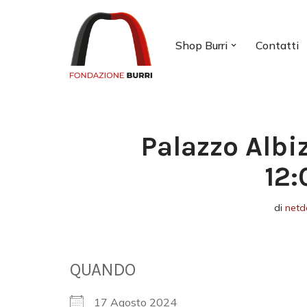
Vai
Shop Burri
Contatti
al
contenuto
Palazzo Albi
12:
di
netd
QUANDO
17 Agosto 2024