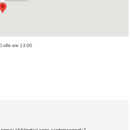
0 alle ore 13:00
I campi obbligatori sono contrassegnati
*