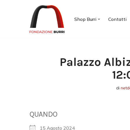
Vai
Shop Burri
Contatti
al
contenuto
Palazzo Albi
12:
di
netd
QUANDO
15 Agosto 2024