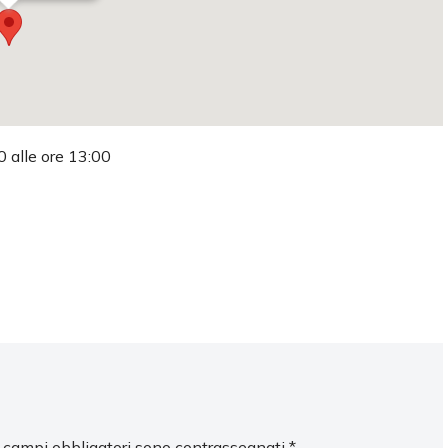
0 alle ore 13:00
I campi obbligatori sono contrassegnati
*