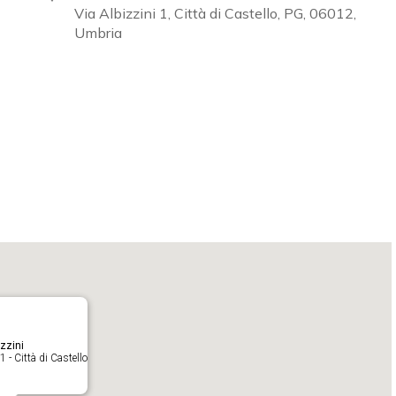
Via Albizzini 1, Città di Castello, PG, 06012,
Umbria
Calendar
iCalendar
O
zzini
1 - Città di Castello