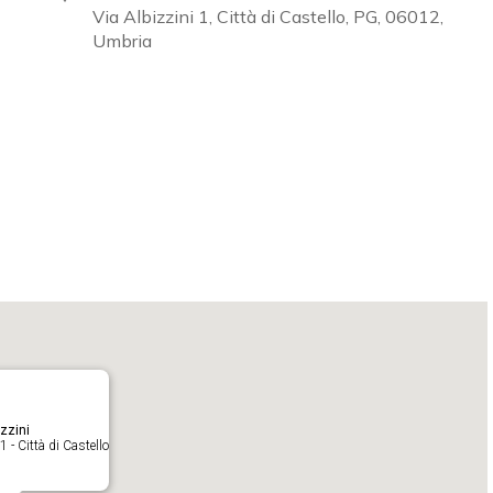
Via Albizzini 1, Città di Castello, PG, 06012,
Umbria
Calendar
iCalendar
O
zzini
1 - Città di Castello