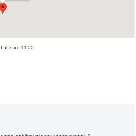
0 alle ore 11:00
I campi obbligatori sono contrassegnati
*