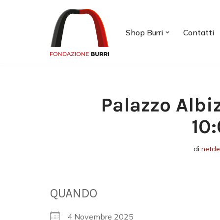
Vai
Shop Burri
Contatti
al
contenuto
Palazzo Albi
10
di
netd
QUANDO
4 Novembre 2025