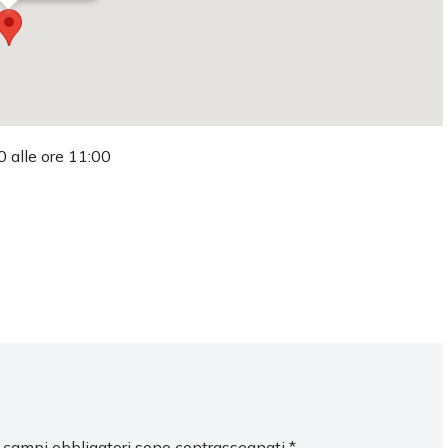
0 alle ore 11:00
I campi obbligatori sono contrassegnati
*