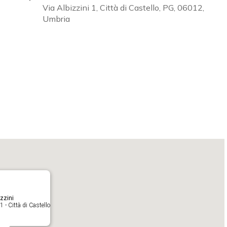
Via Albizzini 1, Città di Castello, PG, 06012,
Umbria
Calendar
iCalendar
zzini
1 - Città di Castello