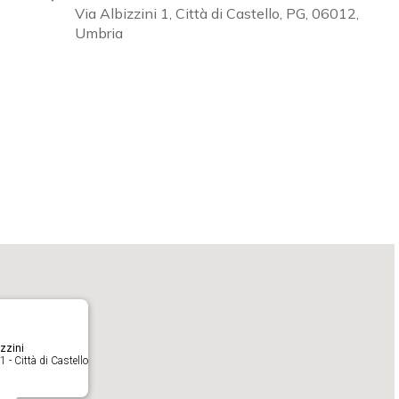
Via Albizzini 1, Città di Castello, PG, 06012,
Umbria
Calendar
iCalendar
zzini
1 - Città di Castello