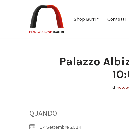
Vai
Shop Burri
Contatti
al
contenuto
Palazzo Albi
10
di
netde
QUANDO
17 Settembre 2024