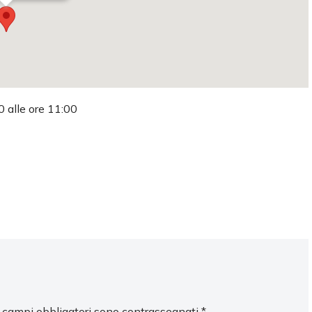
0 alle ore 11:00
I campi obbligatori sono contrassegnati
*