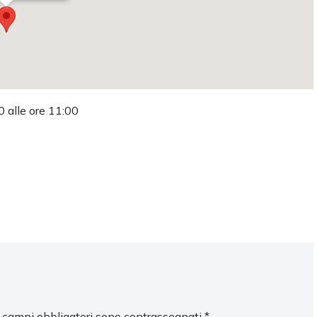
0 alle ore 11:00
I campi obbligatori sono contrassegnati
*