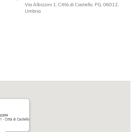
Via Albizzini 1, Città di Castello, PG, 06012,
Umbria
Calendar
iCalendar
O
zzini
1 - Città di Castello