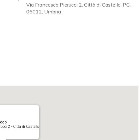
Via Francesco Pierucci 2, Città di Castello, PG,
06012, Umbria
Calendar
iCalendar
O
acco
cci 2 - Città di Castello