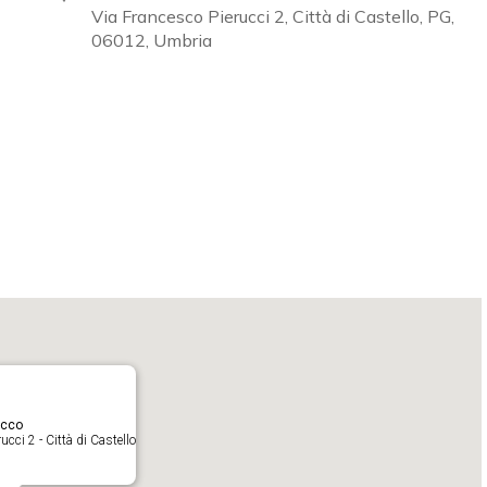
Via Francesco Pierucci 2, Città di Castello, PG,
06012, Umbria
Calendar
iCalendar
O
acco
cci 2 - Città di Castello