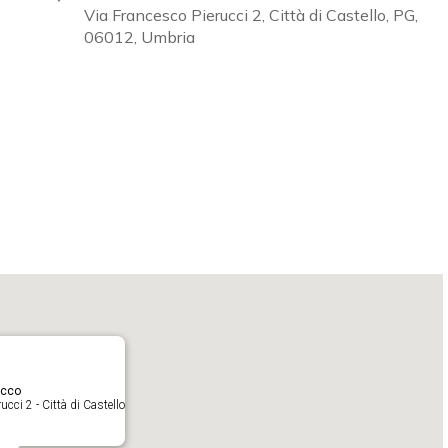
Via Francesco Pierucci 2, Città di Castello, PG,
06012, Umbria
Calendar
iCalendar
O
acco
cci 2 - Città di Castello