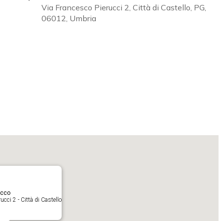
Via Francesco Pierucci 2, Città di Castello, PG,
06012, Umbria
Calendar
iCalendar
O
acco
cci 2 - Città di Castello