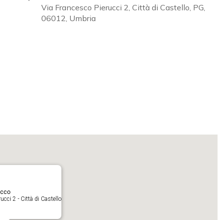
Via Francesco Pierucci 2, Città di Castello, PG,
06012, Umbria
Calendar
iCalendar
O
acco
cci 2 - Città di Castello