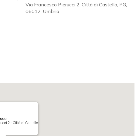
Via Francesco Pierucci 2, Città di Castello, PG,
06012, Umbria
Calendar
iCalendar
O
acco
cci 2 - Città di Castello