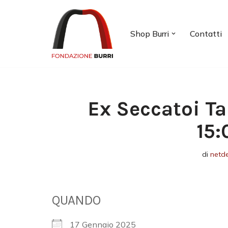
Vai
Shop Burri
Contatti
al
contenuto
Ex Seccatoi Ta
15:
di
netd
QUANDO
17 Gennaio 2025