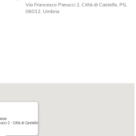
Via Francesco Pierucci 2, Città di Castello, PG,
06012, Umbria
Calendar
iCalendar
O
acco
cci 2 - Città di Castello