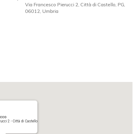
Via Francesco Pierucci 2, Città di Castello, PG,
06012, Umbria
Calendar
iCalendar
O
acco
cci 2 - Città di Castello