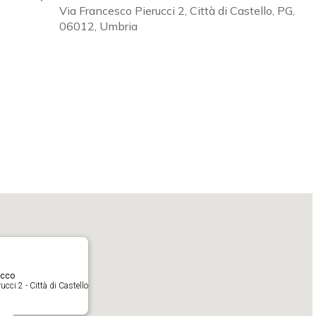
Via Francesco Pierucci 2, Città di Castello, PG,
06012, Umbria
Calendar
iCalendar
O
acco
cci 2 - Città di Castello