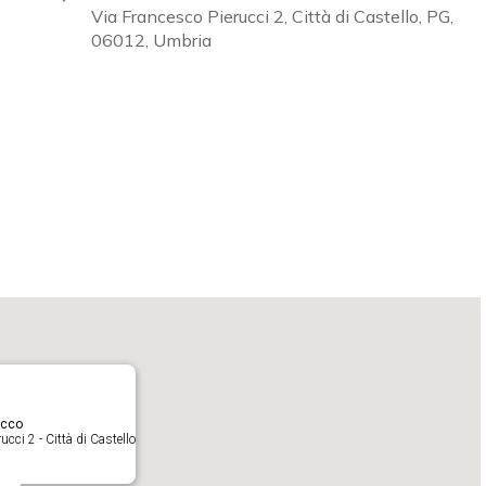
Via Francesco Pierucci 2, Città di Castello, PG,
06012, Umbria
Calendar
iCalendar
O
acco
cci 2 - Città di Castello