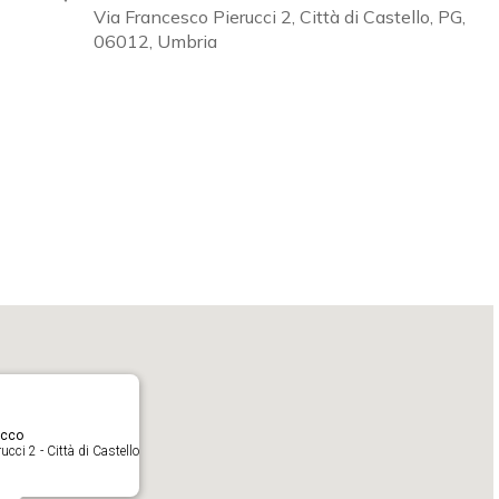
Via Francesco Pierucci 2, Città di Castello, PG,
06012, Umbria
Calendar
iCalendar
O
acco
cci 2 - Città di Castello