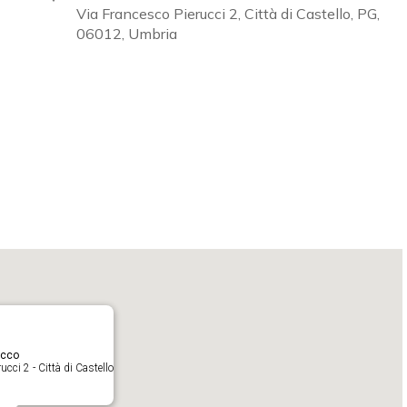
Via Francesco Pierucci 2, Città di Castello, PG,
06012, Umbria
Calendar
iCalendar
O
acco
cci 2 - Città di Castello