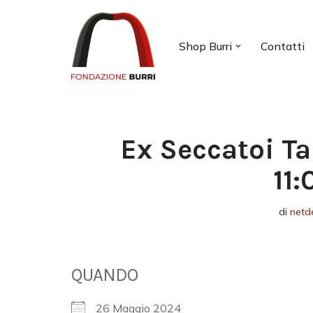
Vai
Shop Burri
Contatti
al
contenuto
Ex Seccatoi Ta
11
di
netd
QUANDO
26 Maggio 2024