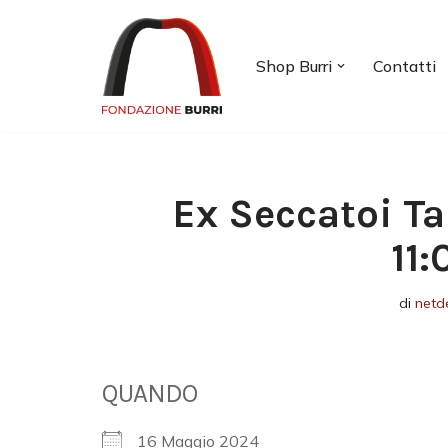
Vai
Shop Burri
Contatti
al
contenuto
Ex Seccatoi Ta
11
di
netd
QUANDO
16 Maggio 2024