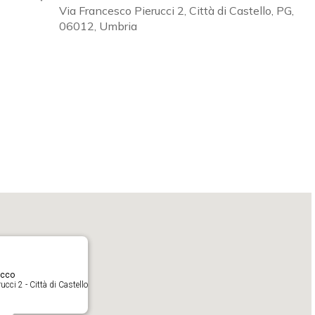
Via Francesco Pierucci 2, Città di Castello, PG,
06012, Umbria
Calendar
iCalendar
acco
cci 2 - Città di Castello