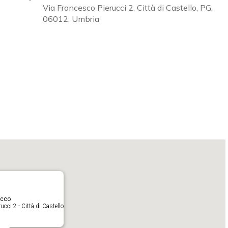
Via Francesco Pierucci 2, Città di Castello, PG,
06012, Umbria
Calendar
iCalendar
O
acco
cci 2 - Città di Castello