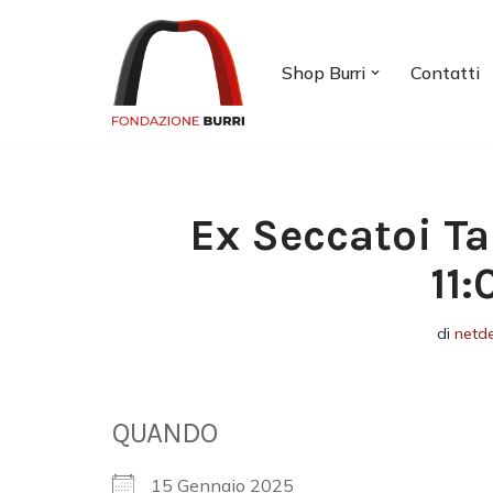
Vai
Shop Burri
Contatti
al
contenuto
Ex Seccatoi Ta
11
di
netd
QUANDO
15 Gennaio 2025