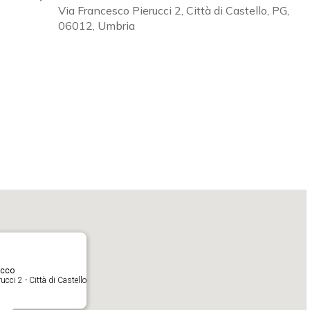
Via Francesco Pierucci 2, Città di Castello, PG,
06012, Umbria
Calendar
iCalendar
O
acco
cci 2 - Città di Castello