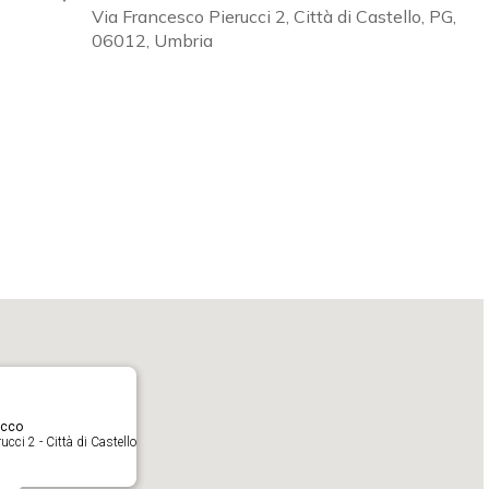
Via Francesco Pierucci 2, Città di Castello, PG,
06012, Umbria
Calendar
iCalendar
O
acco
cci 2 - Città di Castello