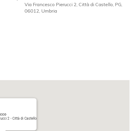
Via Francesco Pierucci 2, Città di Castello, PG,
06012, Umbria
Calendar
iCalendar
O
acco
cci 2 - Città di Castello