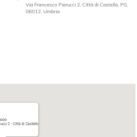
Via Francesco Pierucci 2, Città di Castello, PG,
06012, Umbria
Calendar
iCalendar
O
acco
cci 2 - Città di Castello