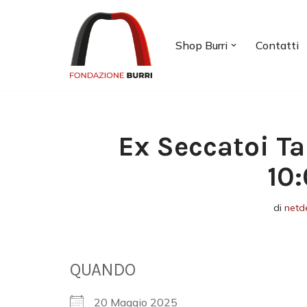
Vai
Shop Burri
Contatti
al
contenuto
Ex Seccatoi Ta
10
di
netd
QUANDO
20 Maggio 2025