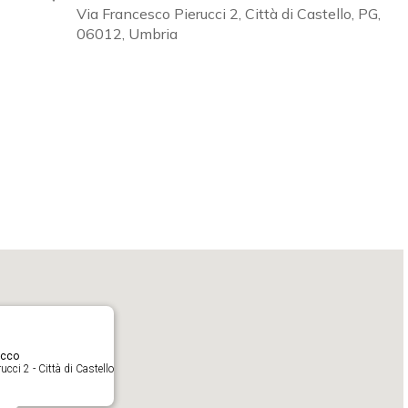
Via Francesco Pierucci 2, Città di Castello, PG,
06012, Umbria
Calendar
iCalendar
O
acco
cci 2 - Città di Castello