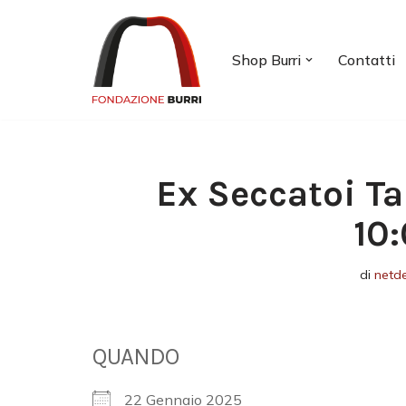
Vai
Shop Burri
Contatti
al
contenuto
Ex Seccatoi Ta
10
di
netd
QUANDO
22 Gennaio 2025