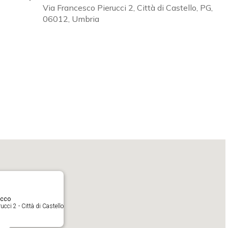
Via Francesco Pierucci 2, Città di Castello, PG,
06012, Umbria
Calendar
iCalendar
O
acco
cci 2 - Città di Castello