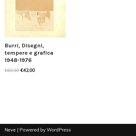
Burri, Disegni,
tempere e grafica
1948-1976
€
60.00
€
42.00
Neve
| Powered by
WordPress