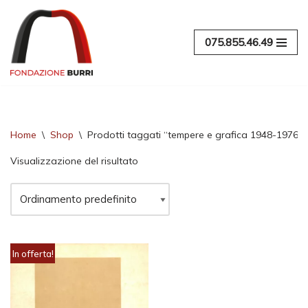
Vai
075.855.46.49
al
contenuto
Home
\
Shop
\
Prodotti taggati “tempere e grafica 1948-1976”
Visualizzazione del risultato
In offerta!