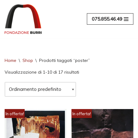
Vai
075.855.46.49
al
contenuto
Home
\
Shop
\
Prodotti taggati “poster”
Visualizzazione di 1-10 di 17 risultati
In offerta!
In offerta!