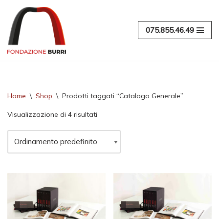
Vai
075.855.46.49
al
contenuto
Home
\
Shop
\
Prodotti taggati “Catalogo Generale”
Visualizzazione di 4 risultati