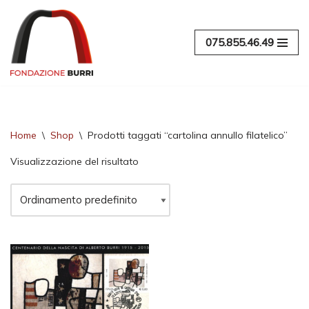
Vai
075.855.46.49
al
contenuto
Home
\
Shop
\
Prodotti taggati “cartolina annullo filatelico”
Visualizzazione del risultato