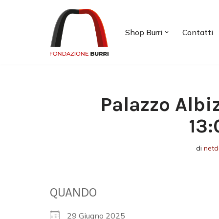
Vai
Shop Burri
Contatti
al
contenuto
Palazzo Albi
13:
di
netd
QUANDO
29 Giugno 2025