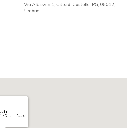
Via Albizzini 1, Città di Castello, PG, 06012,
Umbria
Calendar
iCalendar
zzini
1 - Città di Castello