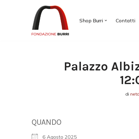
Vai
Shop Burri
Contatti
al
contenuto
Palazzo Albi
12:
di
net
QUANDO
6 Agosto 2025