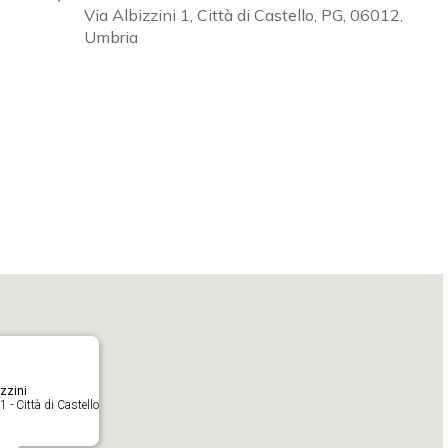
Via Albizzini 1, Città di Castello, PG, 06012,
Umbria
Calendar
iCalendar
O
zzini
1 - Città di Castello