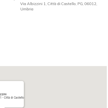
Via Albizzini 1, Città di Castello, PG, 06012,
Umbria
Calendar
iCalendar
O
zzini
1 - Città di Castello